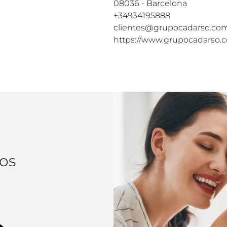
08036 - Barcelona
+34934195888
clientes@grupocadarso.co
https://www.grupocadarso.
os