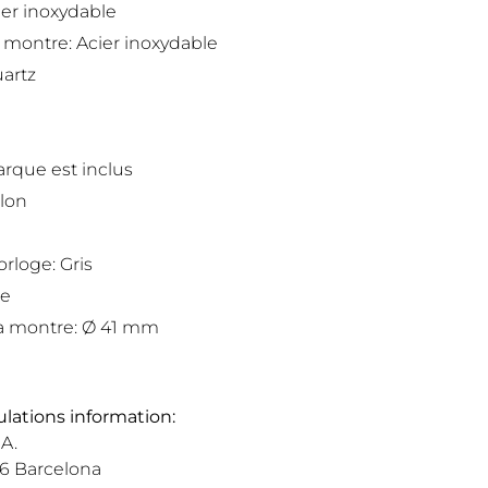
ier inoxydable
a montre: Acier inoxydable
artz
marque est inclus
llon
orloge: Gris
se
la montre: Ø 41 mm
lations information:
A.
36 Barcelona