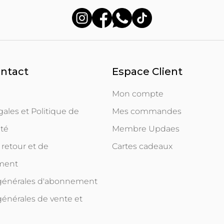
ontact
Espace Client
Mon compte
ales et Politique de
Mes commandes
ité
Membre Updaes
 retour et de
Cartes cadeaux
ment
 générales d'abonnement
générales de vente et