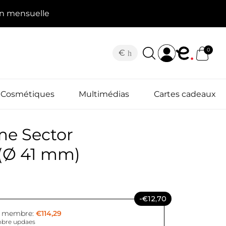
on mensuelle
0
€
Cosmétiques
Multimédias
Cartes cadeaux
e Sector
(Ø 41 mm)
-€12,70
x membre:
€114,29
bre updaes