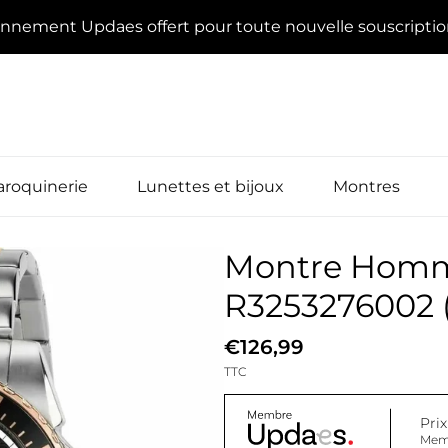
onnement Updaes offert pour toute nouvelle souscripti
roquinerie
Lunettes et bijoux
Montres
Montre Homm
R3253276002 
€126,99
TTC
Pri
Mem