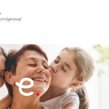
m
com/geresa/