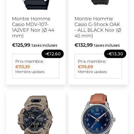
Montre Homme
Montre Homme
Casio MDV-107-
Casio G-Shock OAK
1A2VEF Noir (Ø 44
- ALL BLACK Noir (Ø
mm)
45 mm)
€125,99
€132,99
taxes incluses
taxes incluses
-€12,60
-€13,30
Prix membre:
Prix membre:
€113,39
€119,69
Membre updaes
Membre updaes