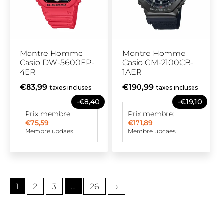
Montre Homme
Montre Homme
Casio DW-5600EP-
Casio GM-2100CB-
4ER
1AER
€83,99
€190,99
taxes incluses
taxes incluses
-€8,40
-€19,10
Prix membre:
Prix membre:
€75,59
€171,89
Membre updaes
Membre updaes
1
2
3
…
26
→