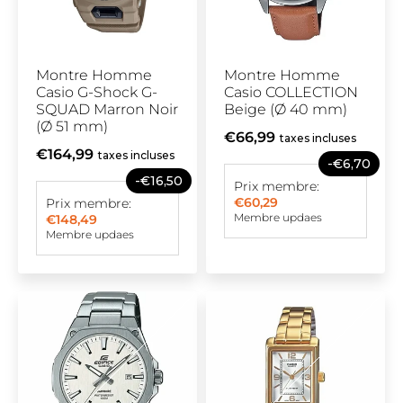
Montre Homme
Montre Homme
Casio G-Shock G-
Casio COLLECTION
SQUAD Marron Noir
Beige (Ø 40 mm)
(Ø 51 mm)
€66,99
taxes incluses
€164,99
taxes incluses
-€6,70
-€16,50
Prix membre:
€60,29
Prix membre:
Membre updaes
€148,49
Membre updaes