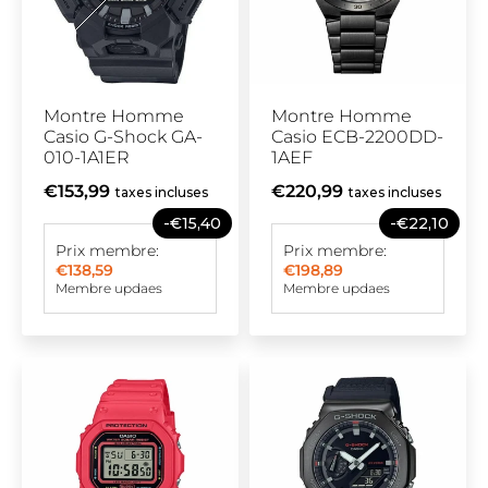
Montre Homme
Montre Homme
Casio G-Shock GA-
Casio ECB-2200DD-
010-1A1ER
1AEF
€153,99
€220,99
taxes incluses
taxes incluses
-€15,40
-€22,10
Prix membre:
Prix membre:
€138,59
€198,89
Membre updaes
Membre updaes