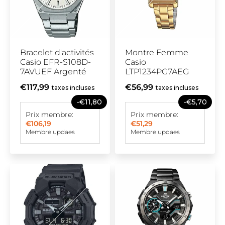
Bracelet d'activités
Montre Femme
Casio EFR-S108D-
Casio
7AVUEF Argenté
LTP1234PG7AEG
€117,99
€56,99
taxes incluses
taxes incluses
-€11,80
-€5,70
Prix membre:
Prix membre:
€106,19
€51,29
Membre updaes
Membre updaes