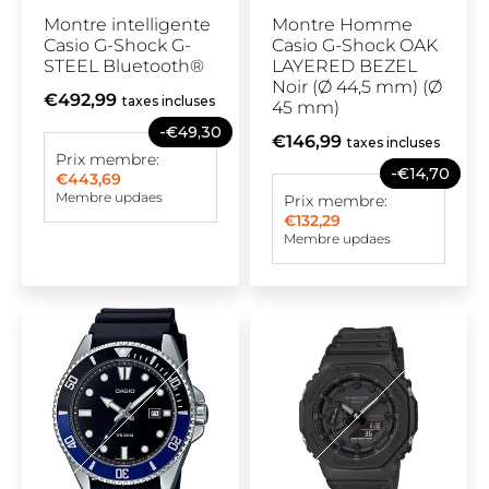
Montre intelligente
Montre Homme
Casio G-Shock G-
Casio G-Shock OAK
STEEL Bluetooth®
LAYERED BEZEL
Noir (Ø 44,5 mm) (Ø
€492,99
taxes incluses
45 mm)
-€49,30
€146,99
taxes incluses
Prix membre:
-€14,70
€443,69
Membre updaes
Prix membre:
€132,29
Membre updaes