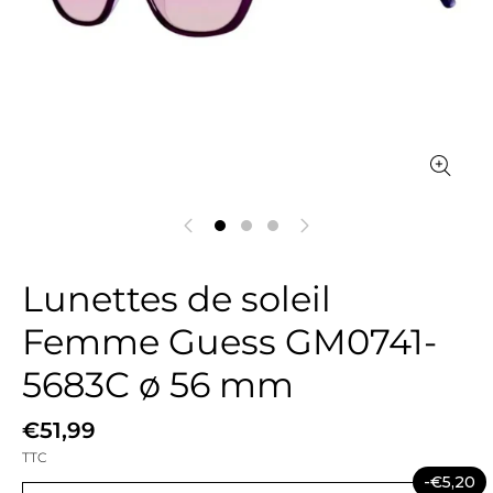
Lunettes de soleil
Femme Guess GM0741-
5683C ø 56 mm
€51,99
TTC
-€5,20