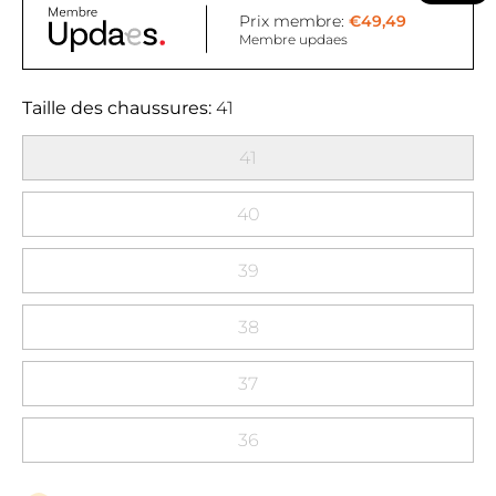
Prix membre:
€49,49
Membre updaes
Taille des chaussures
41
41
40
39
38
37
36