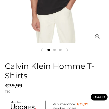
Calvin Klein Homme T-
Shirts
€39,99
TTC
-€4,00
Prix membre:
€35,99
Membre updaes