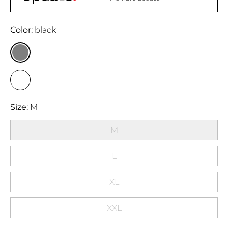
Color
black
Size
M
M
L
XL
XXL