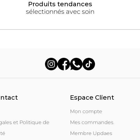
Produits tendances
sélectionnés avec soin
ontact
Espace Client
Mon compte
ales et Politique de
Mes commandes
ité
Membre Updaes