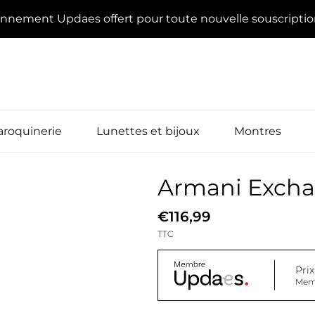
onnement Updaes offert pour toute nouvelle souscripti
roquinerie
Lunettes et bijoux
Montres
Armani Exch
€116,99
TTC
Pri
Mem