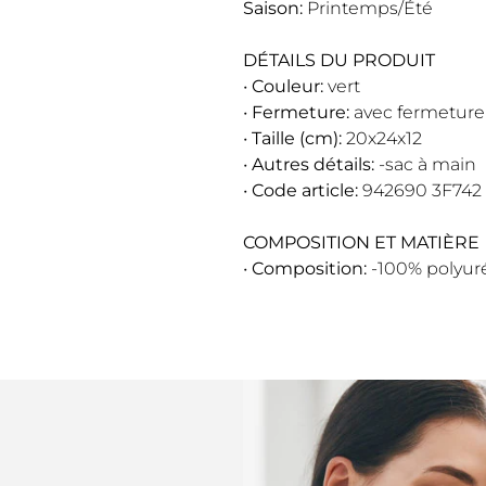
Saison:
Printemps/Été
DÉTAILS DU PRODUIT
•
Couleur:
vert
•
Fermeture:
avec fermeture 
•
Taille (cm):
20x24x12
•
Autres détails:
-sac à main
•
Code article:
942690 3F742
COMPOSITION ET MATIÈRE
•
Composition:
-100% polyur