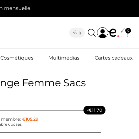
on mensuelle
0
€
Cosmétiques
Multimédias
Cartes cadeaux
ange Femme Sacs
-€11,70
x membre:
€105,29
bre updaes