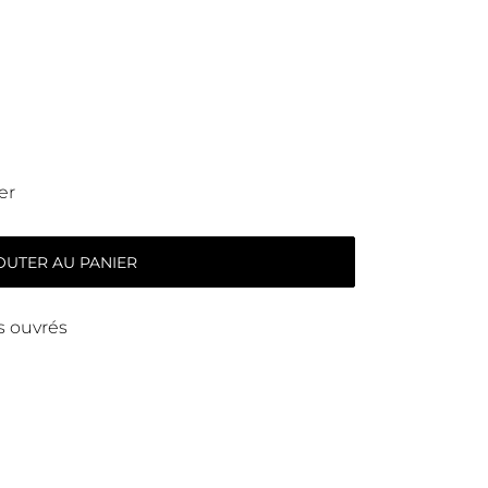
er
OUTER AU PANIER
rs ouvrés