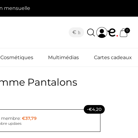
on mensuelle
0
€
Cosmétiques
Multimédias
Cartes cadeaux
emme Pantalons
-€4,20
x membre:
€37,79
bre updaes