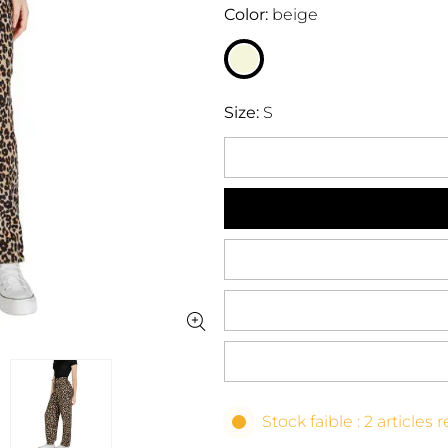
Color
beige
Size
S
Stock faible : 2 articles 