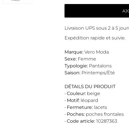
AJ
Livraison UPS sous 2 à 5 jou
Expédition rapide et suivie.
Marque:
Vero Moda
Sexe:
Femme
Typologie:
Pantalons
Saison:
Printemps/Été
DÉTAILS DU PRODUIT
•
Couleur:
beige
•
Motif:
léopard
•
Fermeture:
lacets
•
Poches:
poches frontales
•
Code article:
10287363