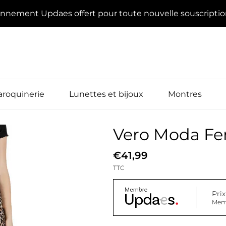
onnement Updaes offert pour toute nouvelle souscripti
roquinerie
Lunettes et bijoux
Montres
Vero Moda F
€41,99
TTC
Pri
Mem