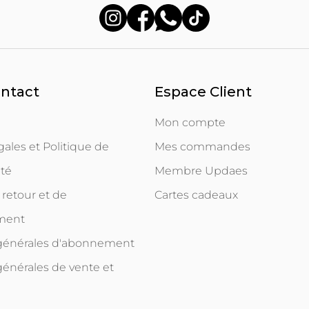
ontact
Espace Client
Mon compte
ales et Politique de
Mes commandes
ité
Membre Updaes
 retour et de
Cartes cadeaux
ment
 générales d'abonnement
générales de vente et