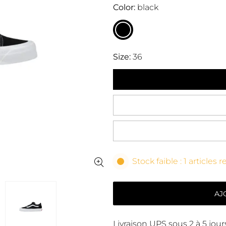
Color
black
Size
36
Stock faible : 1 articles 
AJ
Livraison UPS sous 2 à 5 jou