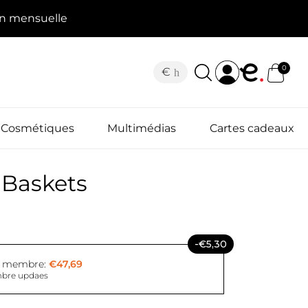
on mensuelle
0
€
Cosmétiques
Multimédias
Cartes cadeaux
Baskets
-€5,30
x membre:
€47,69
bre updaes