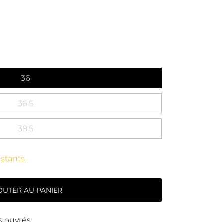
36
36.5
38.5
restants
OUTER AU PANIER
rs ouvrés