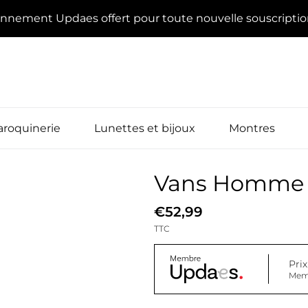
onnement Updaes offert pour toute nouvelle souscripti
roquinerie
Lunettes et bijoux
Montres
Vans Homme 
€52,99
TTC
Pri
Mem