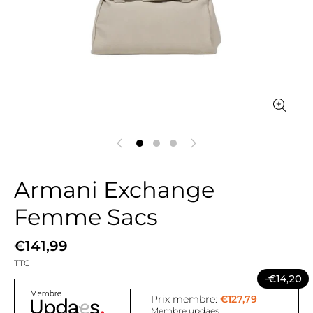
Armani Exchange
Femme Sacs
€141,99
TTC
-€14,20
Prix membre:
€127,79
Membre updaes