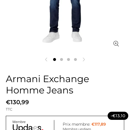
Armani Exchange
Homme Jeans
€130,99
TTC
-€13,10
Prix membre:
€117,89
Membre updaes