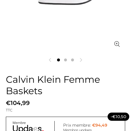
Calvin Klein Femme
Baskets
€104,99
TTC
-€10,50
Prix membre:
€94,49
Membre updaes