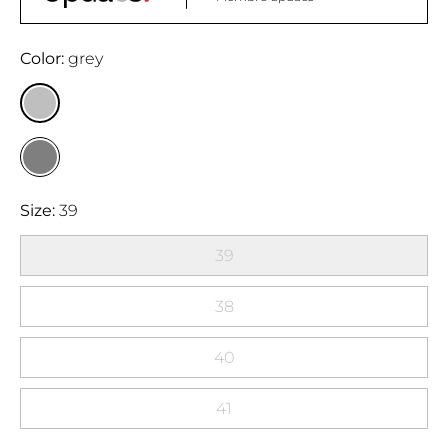
Color
grey
Size
39
39
38
40
41