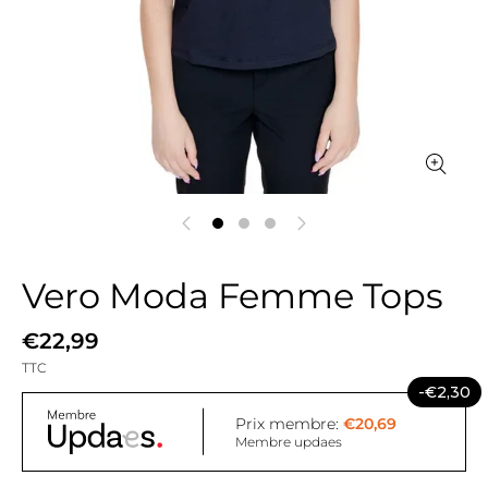
Vero Moda Femme Tops
€22,99
TTC
-€2,30
Prix membre:
€20,69
Membre updaes