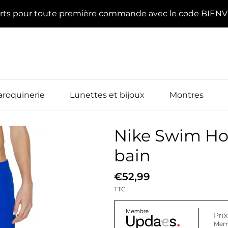
erts pour toute première commande avec le code BIE
roquinerie
Lunettes et bijoux
Montres
Nike Swim Ho
bain
€52,99
TTC
Pri
Mem