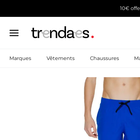
Aller
10€ off
au
contenu
Marques
Vêtements
Chaussures
Ma