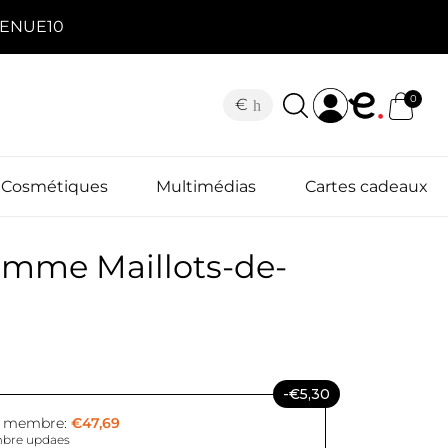
NVENUE10
0
€
Cosmétiques
Multimédias
Cartes cadeaux
mme Maillots-de-
-€5,30
x membre:
€47,69
bre updaes