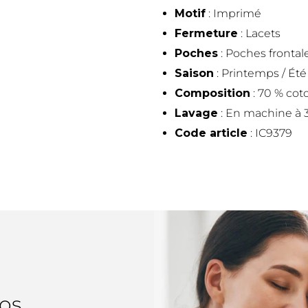
Motif
: Imprimé
Fermeture
: Lacets
Poches
: Poches frontal
Saison
: Printemps / Été
Composition
: 70 % cot
Lavage
: En machine à 
Code article
: IC9379
os