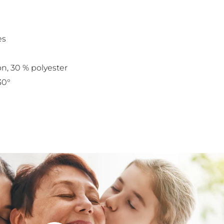
es
on, 30 % polyester
30°