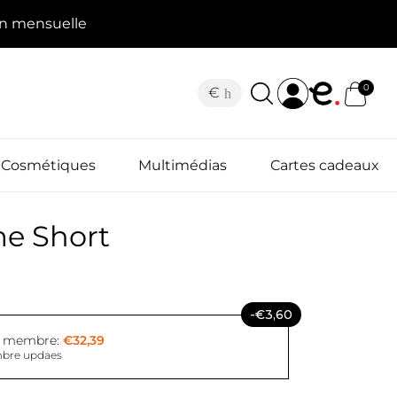
on mensuelle
0
€
Cosmétiques
Multimédias
Cartes cadeaux
e Short
-€3,60
x membre:
€32,39
bre updaes