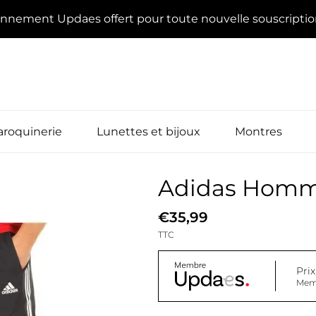
onnement Updaes offert pour toute nouvelle souscripti
roquinerie
Lunettes et bijoux
Montres
Adidas Homm
€35,99
TTC
Pri
Mem