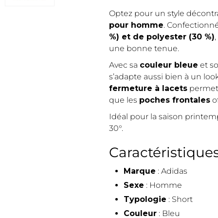
Optez pour un style décontr
pour homme
. Confectionn
%) et de polyester (30 %)
une bonne tenue.
Avec sa
couleur bleue
et s
s’adapte aussi bien à un loo
fermeture à lacets
permet u
que les
poches frontales
of
Idéal pour la saison printem
30°.
Caractéristiques
Marque
: Adidas
Sexe
: Homme
Typologie
: Short
Couleur
: Bleu