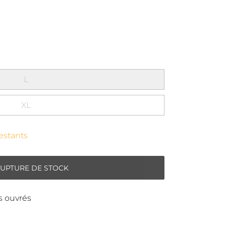
L
XL
restants
RUPTURE DE STOCK
rs ouvrés