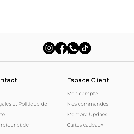
ontact
Espace Client
Mon compte
ales et Politique de
Mes commandes
ité
Membre Updaes
 retour et de
Cartes cadeaux