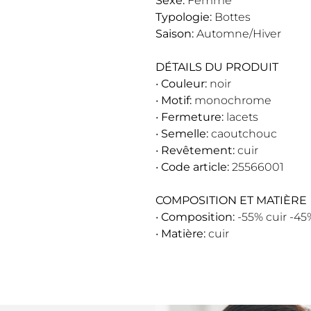
Sexe:
Femme
Typologie:
Bottes
Saison:
Automne/Hiver
DÉTAILS DU PRODUIT
•
Couleur:
noir
•
Motif:
monochrome
•
Fermeture:
lacets
•
Semelle:
caoutchouc
•
Revêtement:
cuir
•
Code article:
25566001
COMPOSITION ET MATIÈRE
•
Composition:
-55% cuir -45
•
Matière:
cuir