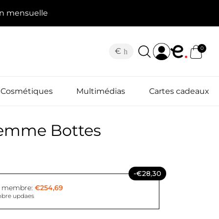
on mensuelle
0
€
Cosmétiques
Multimédias
Cartes cadeaux
Femme Bottes
-€28,30
x membre:
€254,69
bre updaes