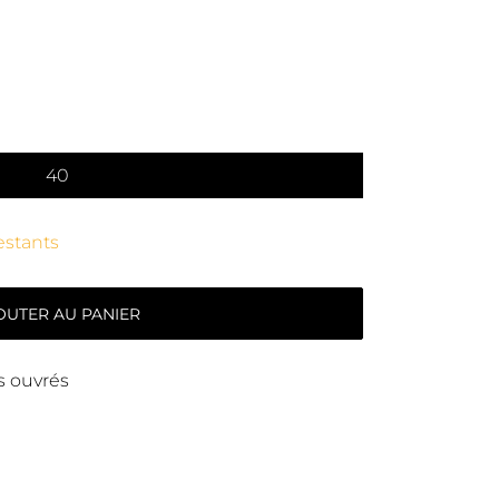
40
restants
OUTER AU PANIER
rs ouvrés