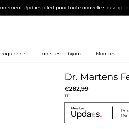
onnement Updaes offert pour toute nouvelle souscripti
roquinerie
Lunettes et bijoux
Montres
Dr. Martens 
€282,99
TTC
Pri
Mem