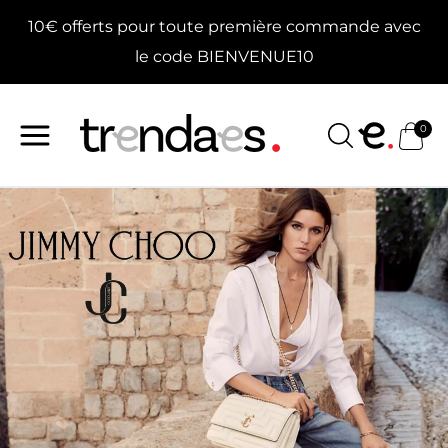
Aller
10€ offerts pour toute première commande avec
au
contenu
le code BIENVENUE10
0