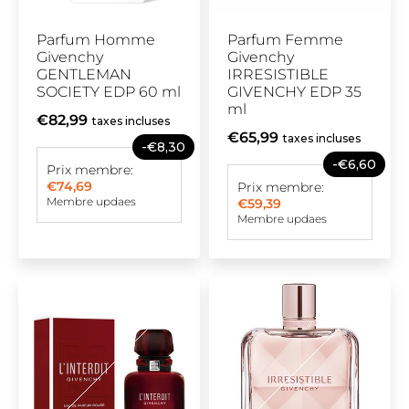
Parfum Homme
Parfum Femme
Givenchy
Givenchy
GENTLEMAN
IRRESISTIBLE
SOCIETY EDP 60 ml
GIVENCHY EDP 35
ml
€82,99
taxes incluses
€65,99
taxes incluses
-€8,30
-€6,60
Prix membre:
€74,69
Prix membre:
Membre updaes
€59,39
Membre updaes