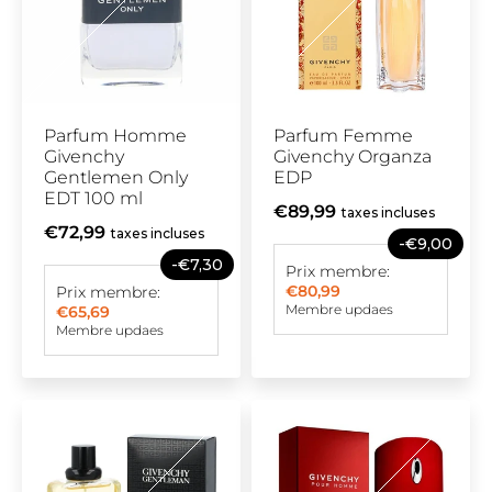
Parfum Homme
Parfum Femme
Givenchy
Givenchy Organza
Gentlemen Only
EDP
EDT 100 ml
€89,99
taxes incluses
€72,99
taxes incluses
-€9,00
-€7,30
Prix membre:
€80,99
Prix membre:
Membre updaes
€65,69
Membre updaes