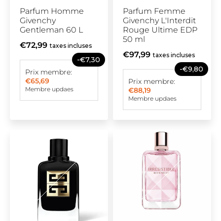
Parfum Homme
Parfum Femme
Givenchy
Givenchy L'Interdit
Gentleman 60 L
Rouge Ultime EDP
50 ml
€72,99
taxes incluses
€97,99
taxes incluses
-€7,30
-€9,80
Prix membre:
€65,69
Prix membre:
Membre updaes
€88,19
Membre updaes