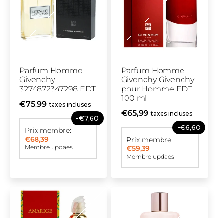
Parfum Homme
Parfum Homme
Givenchy
Givenchy Givenchy
3274872347298 EDT
pour Homme EDT
100 ml
€75,99
taxes incluses
€65,99
taxes incluses
-€7,60
-€6,60
Prix membre:
€68,39
Prix membre:
Membre updaes
€59,39
Membre updaes