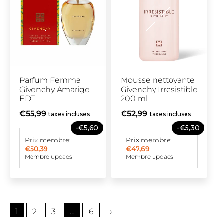
Parfum Femme
Mousse nettoyante
Givenchy Amarige
Givenchy Irresistible
EDT
200 ml
€55,99
€52,99
taxes incluses
taxes incluses
-€5,60
-€5,30
Prix membre:
Prix membre:
€50,39
€47,69
Membre updaes
Membre updaes
1
2
3
…
6
→