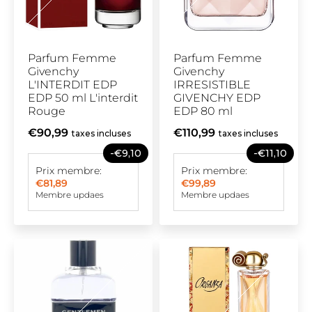
Parfum Femme
Parfum Femme
Givenchy
Givenchy
L'INTERDIT EDP
IRRESISTIBLE
EDP 50 ml L'interdit
GIVENCHY EDP
Rouge
EDP 80 ml
€90,99
€110,99
taxes incluses
taxes incluses
-€9,10
-€11,10
Prix membre:
Prix membre:
€81,89
€99,89
Membre updaes
Membre updaes